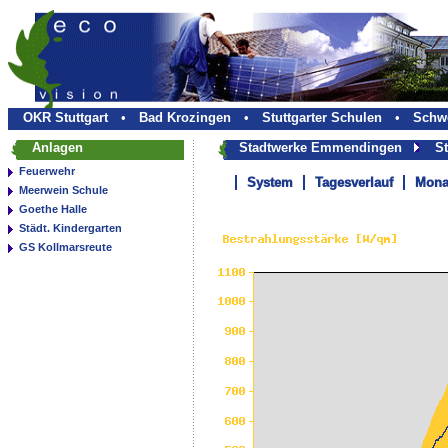
OKR Stuttgart
•
Bad Krozingen
•
Stuttgarter Schulen
•
Schwe
Anlagen
Stadtwerke Emmendingen
Stä
Feuerwehr
System
Tagesverlauf
Mona
Meerwein Schule
Goethe Halle
Städt. Kindergarten
GS Kollmarsreute