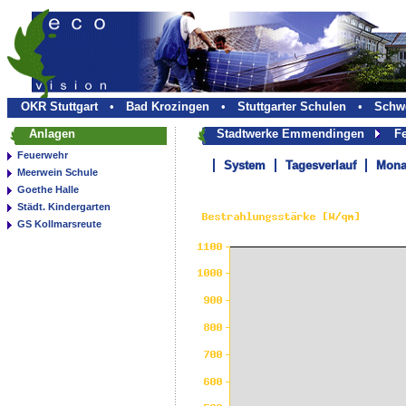
OKR Stuttgart
•
Bad Krozingen
•
Stuttgarter Schulen
•
Schwe
Anlagen
Stadtwerke Emmendingen
Fe
Feuerwehr
System
Tagesverlauf
Mona
Meerwein Schule
Goethe Halle
Städt. Kindergarten
GS Kollmarsreute